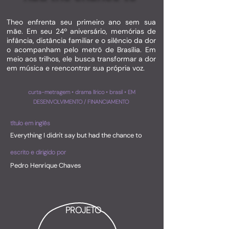
Theo enfrenta seu primeiro ano sem sua
mãe. Em seu 24º aniversário, memórias de
infância, distância familiar e o silêncio da dor
o acompanham pelo metrô de Brasília. Em
meio aos trilhos, ele busca transformar a dor
em música e reencontrar sua própria voz.
curta-metragem • drama lírico • brasil •
EM
DESENVOLVIMENTO / FINANCIAMENTO
título em inglês
Everything I didn't say but had the chance to
escrito e dirigido por
Pedro Henrique Chaves
PROJETO